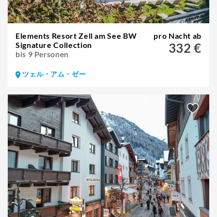
Elements Resort Zell am See BW
pro Nacht ab
Signature Collection
332 €
bis 9 Personen
ツェル・アム・ゼー