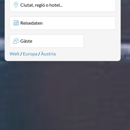
Ciutat, regió o hotel...
Reisedaten
Gäste
Welt
/
Europa
/
Àustria